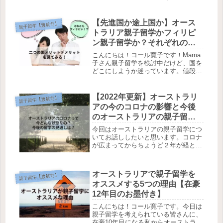
効果が期待できるかしら？HIROKO親
子留学にご興味のある方、または興味
はあるけど「親子留学する意味ってあ
【先進国か途上国か】オース
親子留学【渡航前】
る？」と考えられている方もいら...
トラリア親子留学かフィリピ
ン親子留学か？それぞれのメ
リットデメリットをご紹介。
こんにちは！コール寛子です！Mama
子さん親子留学を検討中だけど、国を
どこにしようか迷っています。値段的
な面で見るならフィリピンなどのアジ
ア圏なのかなとも思うけど、治安はど
うなんだろう？安全面が気になりま
【2022年更新】オーストラリ
親子留学【渡航前】
す。HIROKO親子留学をするに当た...
アの今のコロナの影響と今後
のオーストラリアの親子留学
について
今回はオーストラリアの親子留学につ
いてお話ししたいと思います。コロナ
が広まってからちょうど２年が経とう
としています。この頃からだんだんと
世界で不穏な空気が流れてきて、この
感染の早さに世界のトップリーダー達
オーストラリアで親子留学を
親子留学【渡航前】
が様々な施策を考えていました。まさ
オススメする5つの理由【在豪
か...
12年目のお墨付き】
こんにちは！コール寛子です。今日は
親子留学を考えられている皆さんに、
在豪10年目になる私からオーストラリ