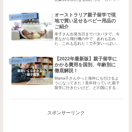
アの魅力についてお伝えしたいと思い
ます。まずは留学をするのに一番大切
な国選び。オーストラリアは他の国に
オーストラリア親子留学で現
親子留学【渡航前】
比べ、安全な国です。どんな所が良
地で買い足せるベビー用品の
い...
ご紹介
幸子さん出発当日までバタバタで。今
更ながら飛行機の中で、あれも忘れ
た、これも忘れた！で不安いっぱい。
オーストラリアでも買い足せるか
な！？どんなに入念に荷造りしても、
「あ！あれ日本に置いて来ちゃった
【2022年最新版】親子留学に
親子留学【渡航前】
ー！」という事よくありますよね。今
かかる費用を国別、年齢別に
回は、もし...
徹底解説！
Mama子さんやっと海外にも行けるよ
うになってきた！長年待っていた親子
留学に行きたいけど、どの国にするか
費用はどのくらいなのか気になる！！
HIROKO親子留学をするに当たり、ま
ずどこの国に行くのか、その次に予算
などどのくらいの費用がかかるの...
スポンサーリンク