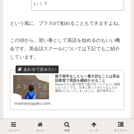
い！？
という風に、プラスαで勧めることもできますよね。
この頃から、習い事として英語を始めるのもいい機
会です。英会話スクールについては下記でもご紹介
しています。
親子留学をしたら一番大切なことは英会
話教室で英語を継続させること
Mama子さん親子留学で親子共々とてもいい経験
になった！でも、日本に帰ってきたらなんだか
腑抜けになってしまいました。親子留学をした
ら、今後子供に期待できることはなんでしょう
か？HIROKO親子留学が親御さんやお子さんに
とって、大きな経験にな...
mamaryugaku.com
また得意なことを活かして英語を学ぶことが出来る
スクールや教材はこちらです。
メニュー
ホーム
検索
トップ
サイドバー