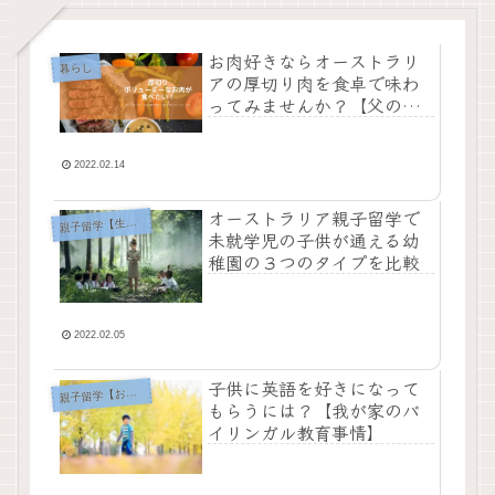
お肉好きならオーストラリ
暮らし
アの厚切り肉を食卓で味わ
ってみませんか？【父の日
や旦那さんの誕生日にも】
2022.02.14
オーストラリア親子留学で
親
子留学【生活編】
未就学児の子供が通える幼
稚園の３つのタイプを比較
2022.02.05
子供に英語を好きになって
子留学【おうち英語】
親
もらうには？【我が家のバ
イリンガル教育事情】