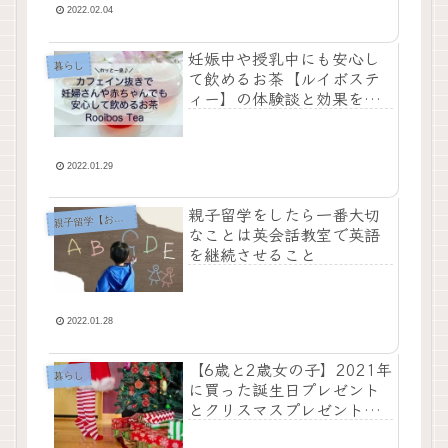
2022.02.04
妊娠中や授乳中にも安心し
暮らし
て飲めるお茶【ルイボステ
ィー】の体験談と効果をご
紹介【オーストラリアでも
買えるよ！】
2022.01.29
親子留学をしたら一番大切
子留学【おうち英語】
親
なことは英会話教室で英語
を継続させること
2022.01.28
【6歳と2歳女の子】2021年
暮らし
に買った誕生日プレゼント
とクリスマスプレゼント
【海外在住者親の想い】