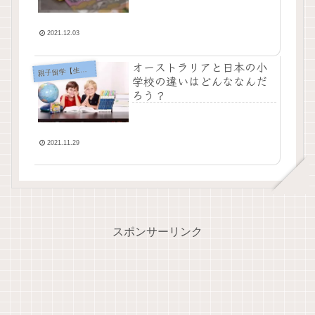
2021.12.03
オーストラリアと日本の小
親
子留学【生活編】
学校の違いはどんななんだ
ろう？
2021.11.29
スポンサーリンク