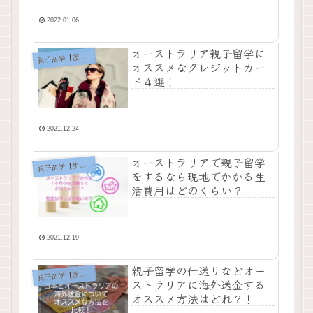
2022.01.06
オーストラリア親子留学に
親
子留学【渡航前】
オススメなクレジットカー
ド４選！
2021.12.24
オーストラリアで親子留学
親
子留学【生活編】
をするなら現地でかかる生
活費用はどのくらい？
2021.12.19
親子留学の仕送りなどオー
親
子留学【渡航前】
ストラリアに海外送金する
オススメ方法はどれ？！