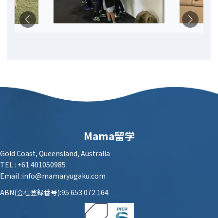
Mama留学
Gold Coast, Queensland, Australia
TEL : +61 401050985
Email :info@mamaryugaku.com
ABN(会社登録番号):95 653 072 164