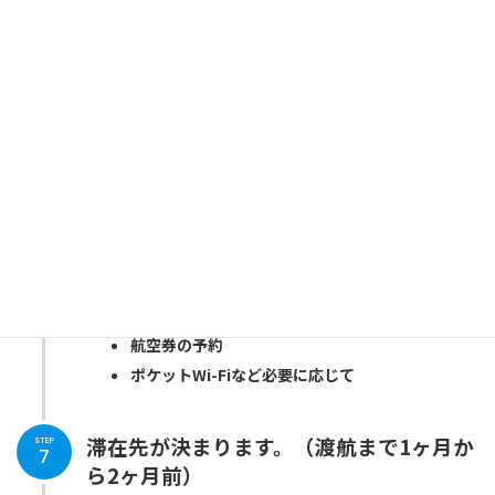
チャイルドケアや語学学校、現地校は、時期によっては
混む場合もありますので、早めにスポットの確保を致し
ます。
日本での準備
STEP
6
親御様に準備していただきたいのは下記の通りです。
パスポート更新または作成
（通常1週間ほどかか
ります。）
ビザの申請（3ヶ月までなら観光ビザでOK!）
海外保険の検討、申込み
航空券の予約
ポケットWi-Fiなど必要に応じて
滞在先が決まります。（渡航まで1ヶ月か
STEP
7
ら2ヶ月前）