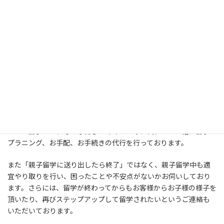
英語力が足りない
予期せぬトラブル
英語力が全くないので
英
親子留学中に
予期せぬト
語でやり取りをするのが
ラブルに
見舞われたのに
億劫。
頼れる人がいない！
親子留学のお手配は自分でもできます。ただご自身で全てを準備し
ようとすると、忙しいママには大変な労力と時間がかかります。
Mama留学では、そんな忙しいママのために代わって一緒に留学の
プラニング、お手配、お手続きの代行を行っております。
また「親子留学に送り出したら終了」ではなく、親子留学中も適
宜やり取りを行い、困ったことや不安点がないかお伺いしており
ます。さらには、留学が終わってからもお客様からお子様の様子を
頂いたり、再びステップアップして留学されたいというご連絡も
いただいております。