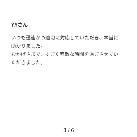
Tさん
T
ホストファミリーもチャイルドケアも素敵でし
M
に
た！また適宜、その時に困ってるだろうなという
情報をいただけて、至れり尽くせりでした！あり
い
がとうございました！！
3
/
6