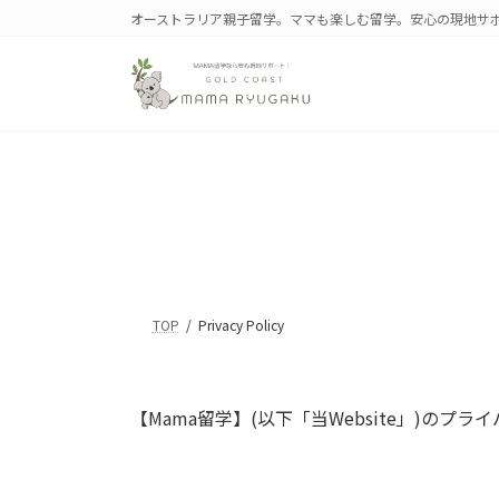
コ
ナ
オーストラリア親子留学。ママも楽しむ留学。安心の現地サ
ン
ビ
テ
ゲ
ン
ー
ツ
シ
へ
ョ
ス
ン
キ
に
ッ
移
プ
動
TOP
Privacy Policy
【Mama留学】(以下「当Website」)の