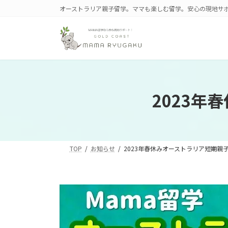
コ
ナ
オーストラリア親子留学。ママも楽しむ留学。安心の現地サ
ン
ビ
テ
ゲ
ン
ー
ツ
シ
へ
ョ
ス
ン
キ
に
2023
ッ
移
プ
動
TOP
お知らせ
2023年春休みオーストラリア短期親