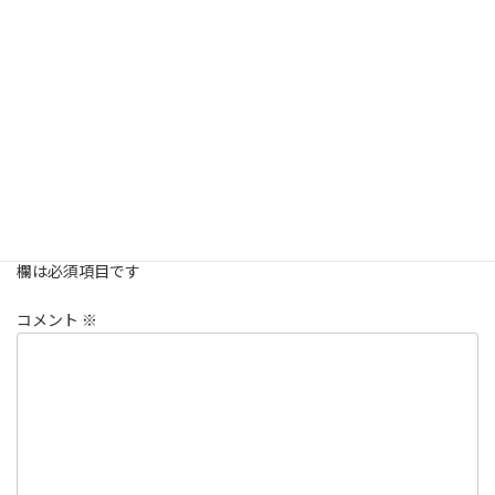
Tさんの参加されたプランはこちら
親子留学体験談
、
語学学校体験談
カテゴリー
コメントを残す
メールアドレスが公開されることはありません。
※
が付いている
欄は必須項目です
コメント
※