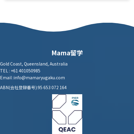
2023年5月13日
Mama留学
Gold Coast, Queensland, Australia
TEL : +61 401050985
Email :info@mamaryugaku.com
ABN(会社登録番号):95 653 072 164